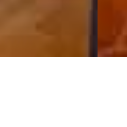
Arrivare, sentirsi bene,
godere...
Il nostro spazioso appartamento, che si estende su circa 120 m²,
dispone anche di una terrazza di 30 m² con una magnifica vista sulle