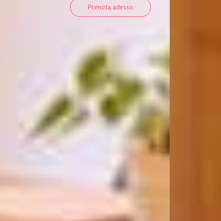
Prenota adesso
per vivere l’Alto
Adige con calma ed
emozione.