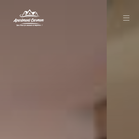
Apartment Carmen
Descrizione
Mappa
Galleria
Prezzi
Disponibilità
Contatto
Dintorni