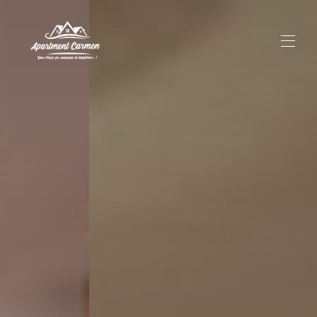
Apartment Carmen – Ferienwohnung in Laas im
Vinschgau | Südtirol
Übersicht
Lage
Fotos
Preise
Belegungskalender
Kontakt
Umgebung