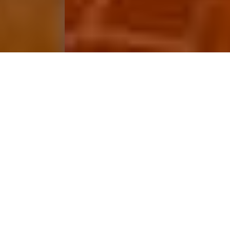
Ankommen,
wohlfühlen, genießen –
Ihre Ferienwohnung in
Laas im Vinschgau
Unsere
großzügige Ferienwohnung in Laas (Südtirol)
bietet auf